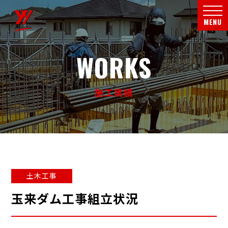
メニ
MENU
WORKS
施工実績
土木工事
玉来ダム工事組立状況