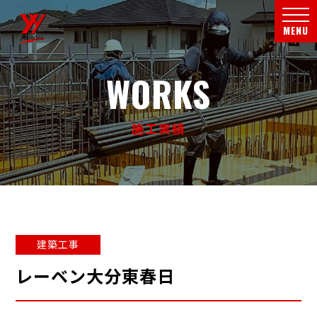
メニ
MENU
WORKS
施工実績
建築工事
レーベン大分東春日