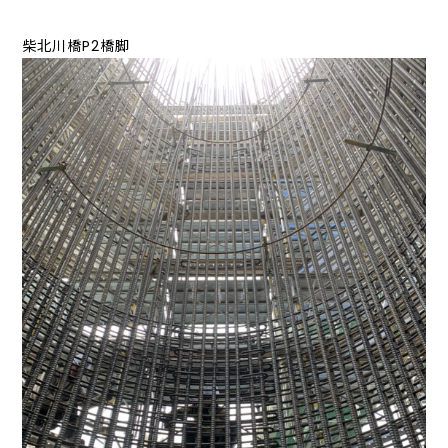
柴北川橋P2橋脚