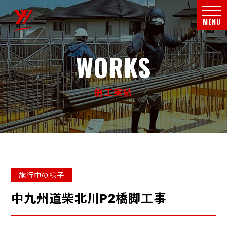
メニ
MENU
WORKS
施工実績
施行中の様子
中九州道柴北川P2橋脚工事